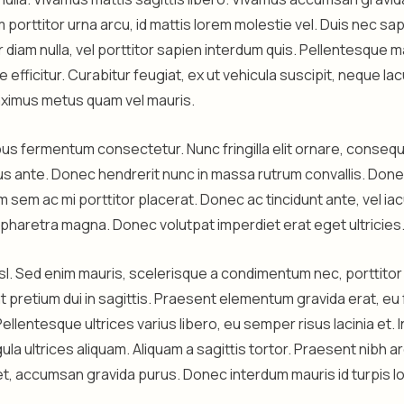
m porttitor urna arcu, id mattis lorem molestie vel. Duis nec sa
 diam nulla, vel porttitor sapien interdum quis. Pellentesque ma
e efficitur. Curabitur feugiat, ex ut vehicula suscipit, neque la
ximus metus quam vel mauris.
s fermentum consectetur. Nunc fringilla elit ornare, consequ
s ante. Donec hendrerit nunc in massa rutrum convallis. Don
sem ac mi porttitor placerat. Donec ac tincidunt ante, vel iac
haretra magna. Donec volutpat imperdiet erat eget ultricies
nisl. Sed enim mauris, scelerisque a condimentum nec, porttitor
nt pretium dui in sagittis. Praesent elementum gravida erat, eu
Pellentesque ultrices varius libero, eu semper risus lacinia et.
ula ultrices aliquam. Aliquam a sagittis tortor. Praesent nibh ar
, accumsan gravida purus. Donec interdum mauris id turpis l