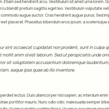
 in. Etiam sed hendrerit arcu. Vestibulum sit amet urna lorem. 
arcu blandit pretium sagittis eget leo. Vestibulum vulputate ve
s commodo augue auctor. Cras hendrerit augue purus. Sed impe
aoreet placerat. Phasellus bibendum eros ipsum, a scelerisque 
r sint occaecat cupidatat non proident, sunt in culpa qui
 mollit anim id est laborum. Sed ut perspiciatis unde omn
rror sit voluptatem accusantium doloremque laudantium
iam, eaque ipsa quae ab illo inventore.
perdiet lectus. Duis ullamcorper nisl sapien, ac interdum eni
vitae porttitor mauris. Nunc odio odio, malesuada semper bib
nulla. Vivamus mattis sagittis libero. Vivamus accumsan gravid