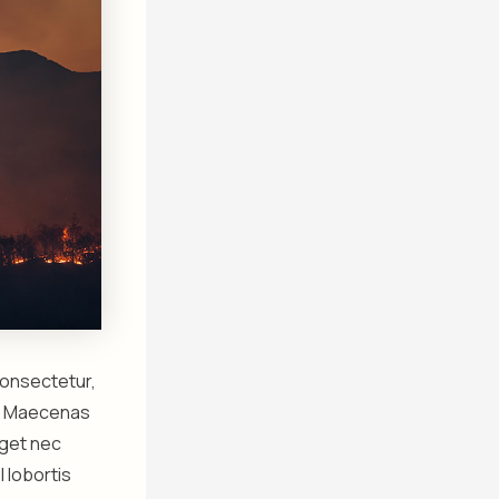
 consectetur,
it. Maecenas
eget nec
l lobortis