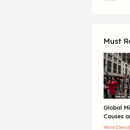
Must R
Global Mi
Causes a
World (Demo