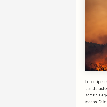
Lorem ipsum 
blandit just
ac turpis eg
massa. Duis 