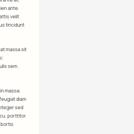
pien ante.
ttis velit
cus tincidunt
at massa sit
ec
ulis sem.
.
 in massa.
 feugiat diam
 Integer sed
cu, porttitor
obortis