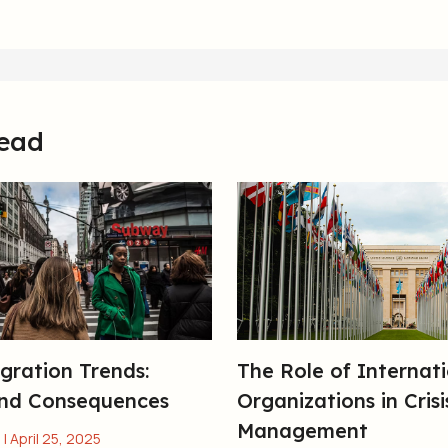
ead
gration Trends:
The Role of Internat
nd Consequences
Organizations in Crisi
Management
)
|
April 25, 2025