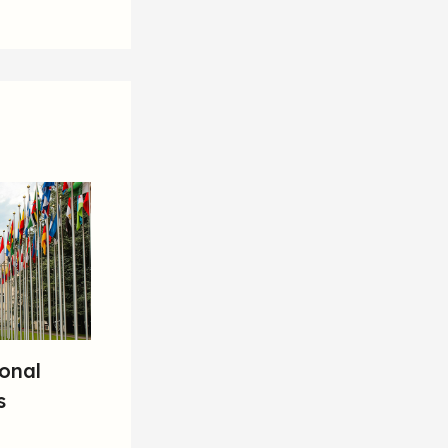
ional
s