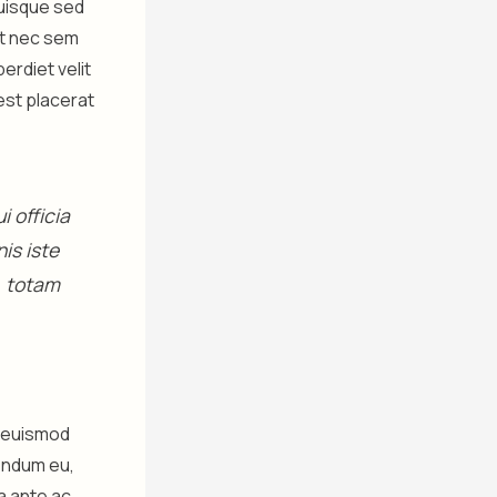
Quisque sed
lit nec sem
rdiet velit
est placerat
 officia
is iste
, totam
m euismod
endum eu,
a ante ac