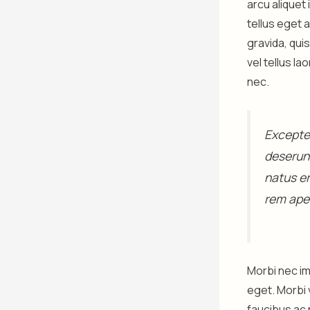
arcu aliquet
tellus eget 
gravida, qui
vel tellus l
nec.
Excepteu
deserunt
natus e
rem aper
Morbi nec im
eget. Morbi 
faucibus ac 