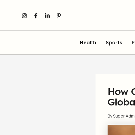
Skip
to
content
Health
Sports
P
How C
Globa
By
Super Adm