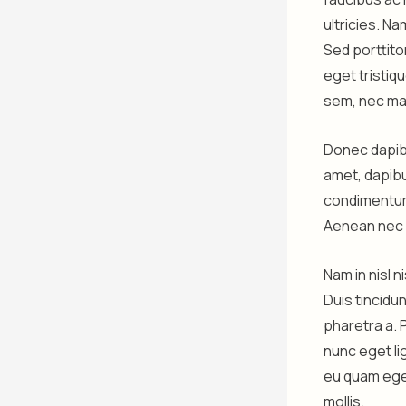
ultricies. Na
Sed porttitor
eget tristiqu
sem, nec ma
Donec dapibu
amet, dapibu
condimentum 
Aenean nec p
Nam in nisl 
Duis tincidu
pharetra a. 
nunc eget lig
eu quam eget
mollis.