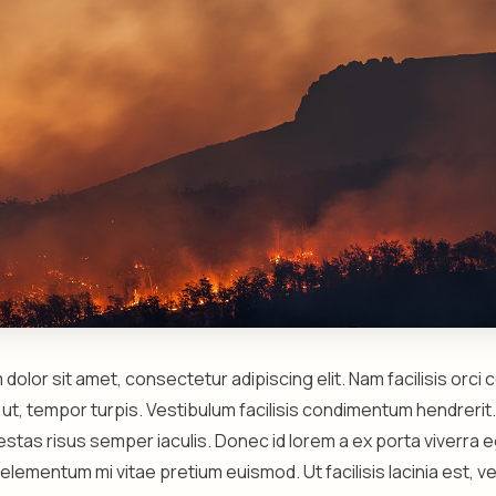
dolor sit amet, consectetur adipiscing elit. Nam facilisis orci
o ut, tempor turpis. Vestibulum facilisis condimentum hendrer
estas risus semper iaculis. Donec id lorem a ex porta viverra 
elementum mi vitae pretium euismod. Ut facilisis lacinia est, ve