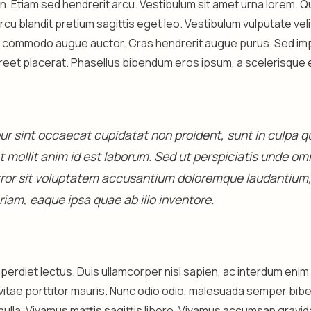
 in. Etiam sed hendrerit arcu. Vestibulum sit amet urna lorem. 
arcu blandit pretium sagittis eget leo. Vestibulum vulputate ve
s commodo augue auctor. Cras hendrerit augue purus. Sed impe
aoreet placerat. Phasellus bibendum eros ipsum, a scelerisque 
r sint occaecat cupidatat non proident, sunt in culpa qui
 mollit anim id est laborum. Sed ut perspiciatis unde omn
rror sit voluptatem accusantium doloremque laudantium
iam, eaque ipsa quae ab illo inventore.
perdiet lectus. Duis ullamcorper nisl sapien, ac interdum eni
vitae porttitor mauris. Nunc odio odio, malesuada semper bib
nulla. Vivamus mattis sagittis libero. Vivamus accumsan gravid