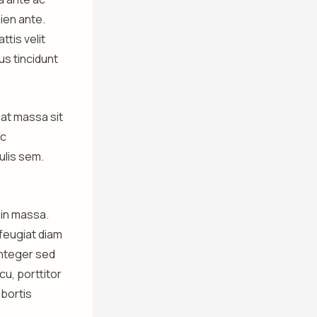
pien ante.
ttis velit
cus tincidunt
at massa sit
ec
ulis sem.
.
 in massa.
 feugiat diam
 Integer sed
cu, porttitor
obortis