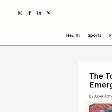
Skip
to
content
Health
Sports
P
The T
Emerg
By
Super Adm