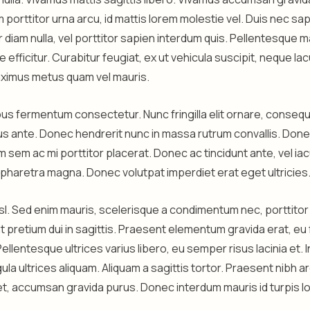
m porttitor urna arcu, id mattis lorem molestie vel. Duis nec sa
 diam nulla, vel porttitor sapien interdum quis. Pellentesque ma
e efficitur. Curabitur feugiat, ex ut vehicula suscipit, neque la
ximus metus quam vel mauris.
s fermentum consectetur. Nunc fringilla elit ornare, consequ
s ante. Donec hendrerit nunc in massa rutrum convallis. Don
sem ac mi porttitor placerat. Donec ac tincidunt ante, vel iac
haretra magna. Donec volutpat imperdiet erat eget ultricies
nisl. Sed enim mauris, scelerisque a condimentum nec, porttitor
nt pretium dui in sagittis. Praesent elementum gravida erat, eu
Pellentesque ultrices varius libero, eu semper risus lacinia et.
ula ultrices aliquam. Aliquam a sagittis tortor. Praesent nibh ar
, accumsan gravida purus. Donec interdum mauris id turpis l