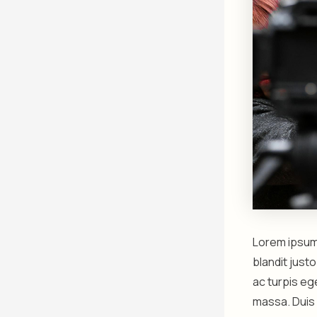
Lorem ipsum 
blandit just
ac turpis eg
massa. Duis 