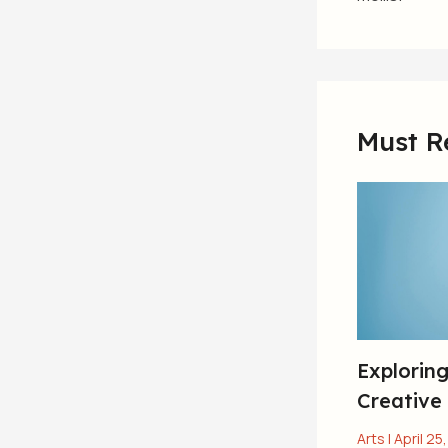
Must R
Explorin
Creative 
Arts
|
April 25