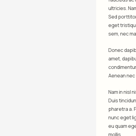
ultricies. Na
Sed porttitor
eget tristiqu
sem, nec ma
Donec dapibu
amet, dapibu
condimentum 
Aenean nec p
Nam in nisl 
Duis tincidu
pharetra a. 
nunc eget lig
eu quam eget
mollis.