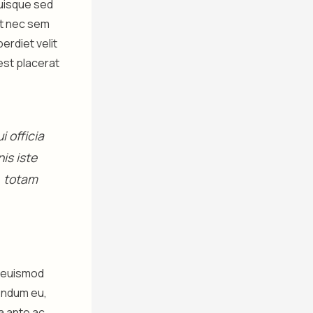
Quisque sed
lit nec sem
rdiet velit
est placerat
 officia
is iste
, totam
m euismod
endum eu,
a ante ac