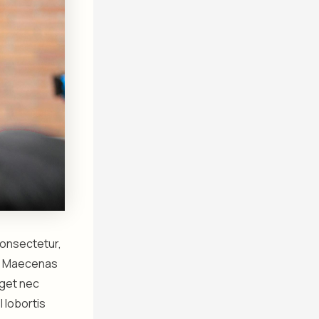
 consectetur,
it. Maecenas
eget nec
l lobortis