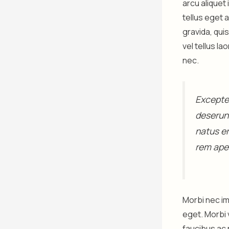
arcu aliquet
tellus eget 
gravida, qui
vel tellus l
nec.
Excepteu
deserunt
natus e
rem aper
Morbi nec im
eget. Morbi 
faucibus ac 