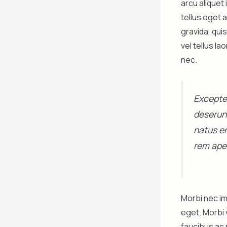
arcu aliquet
tellus eget 
gravida, qui
vel tellus l
nec.
Excepteu
deserunt
natus e
rem aper
Morbi nec im
eget. Morbi 
faucibus ac 