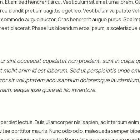
 in. Etiam sed hendrerit arcu. Vestibulum sit amet urna lorem. 
arcu blandit pretium sagittis eget leo. Vestibulum vulputate ve
s commodo augue auctor. Cras hendrerit augue purus. Sed impe
aoreet placerat. Phasellus bibendum eros ipsum, a scelerisque 
r sint occaecat cupidatat non proident, sunt in culpa qui
 mollit anim id est laborum. Sed ut perspiciatis unde omn
rror sit voluptatem accusantium doloremque laudantium
iam, eaque ipsa quae ab illo inventore.
perdiet lectus. Duis ullamcorper nisl sapien, ac interdum eni
vitae porttitor mauris. Nunc odio odio, malesuada semper bib
nulla. Vivamus mattis sagittis libero. Vivamus accumsan gravid