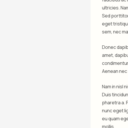
ultricies. Na
Sed porttitor
eget tristiqu
sem, nec ma
Donec dapibu
amet, dapibu
condimentum 
Aenean nec p
Nam in nisl 
Duis tincidu
pharetra a. 
nunc eget lig
eu quam eget
mollis.