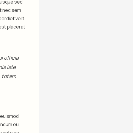
Quisque sed
lit nec sem
rdiet velit
est placerat
 officia
is iste
, totam
m euismod
endum eu,
a ante ac