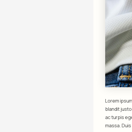
Lorem ipsum 
blandit just
ac turpis eg
massa. Duis 