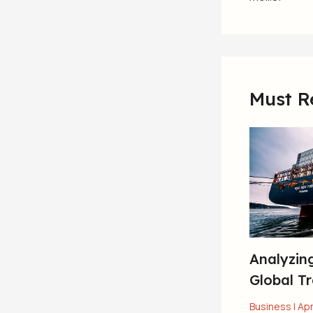
Must R
Analyzing
Global T
Business
|
Apr