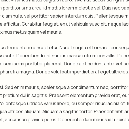
m porttitor urna arcu, id mattis lorem molestie vel. Duis nec sa
 diam nulla, vel porttitor sapien interdum quis. Pellentesque ma
e efficitur. Curabitur feugiat, ex ut vehicula suscipit, neque la
ximus metus quam vel mauris.
s fermentum consectetur. Nunc fringilla elit ornare, consequ
s ante. Donec hendrerit nunc in massa rutrum convallis. Don
sem ac mi porttitor placerat. Donec ac tincidunt ante, vel iac
haretra magna. Donec volutpat imperdiet erat eget ultricies
nisl. Sed enim mauris, scelerisque a condimentum nec, porttitor
nt pretium dui in sagittis. Praesent elementum gravida erat, eu
Pellentesque ultrices varius libero, eu semper risus lacinia et.
ula ultrices aliquam. Aliquam a sagittis tortor. Praesent nibh ar
, accumsan gravida purus. Donec interdum mauris id turpis l