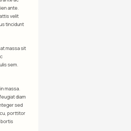
pien ante.
ttis velit
cus tincidunt
at massa sit
ec
ulis sem.
.
 in massa.
 feugiat diam
 Integer sed
cu, porttitor
obortis