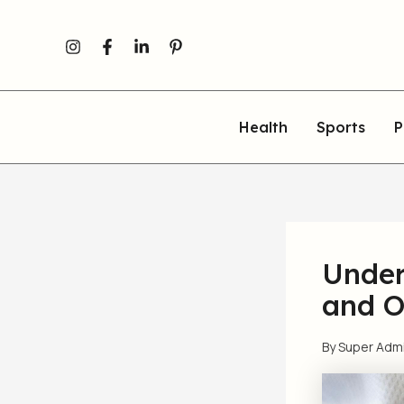
Skip
to
content
Health
Sports
P
Under
and O
By
Super Adm