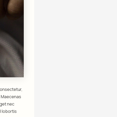
 consectetur,
it. Maecenas
eget nec
l lobortis